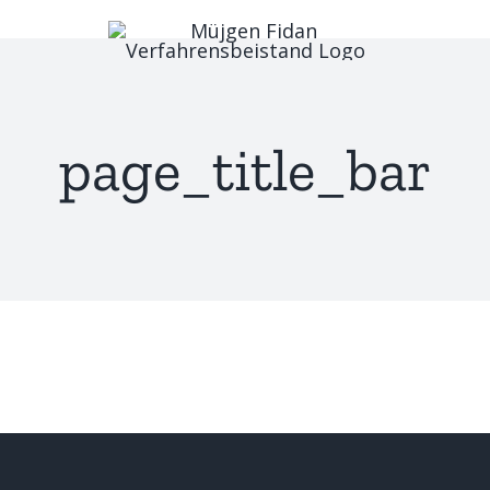
Skip
to
content
page_title_bar